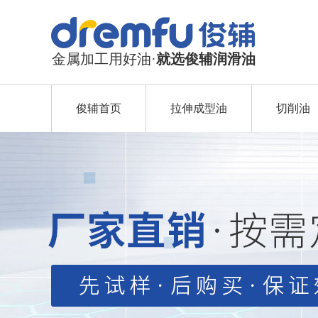
金属加工用好油·
就选俊辅润滑油
俊辅首页
拉伸成型油
切削油