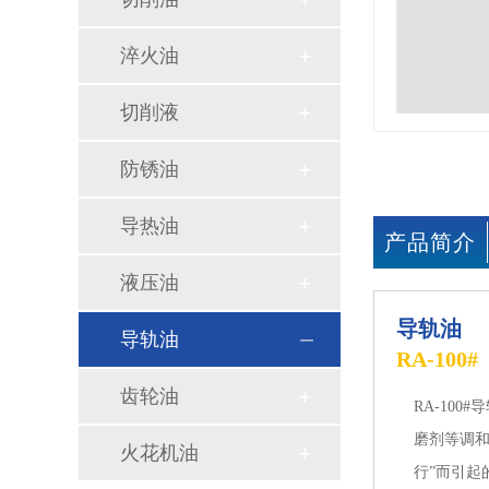
淬火油
切削液
防锈油
导热油
产品简介
液压油
导轨油
导轨油
RA-100#
齿轮油
RA-10
磨剂等调和
火花机油
行”而引起