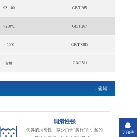
92~100
GB/T 265
˃250℃
GB/T 267
<-15℃
GB/T 7305
合格
GB/T 511
- 俊辅 -
润滑性强
优异的润滑性，减少由于“爬行”而引起的
QQ咨询