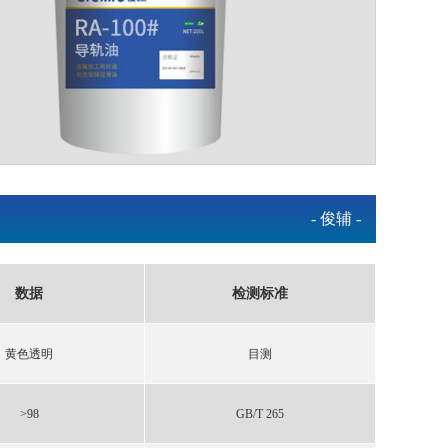
- 俊辅 -
数据
检测标准
黄色透明
目测
˃98
GB/T 265