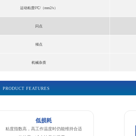
运动粘度
0℃/（mm2/s）
闪点
倾点
机械杂质
PRODUCT FEATURES
低损耗
粘度指数高，高工作温度时仍能维持合适