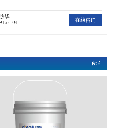
热线
在线咨询
9167104
- 俊辅 -