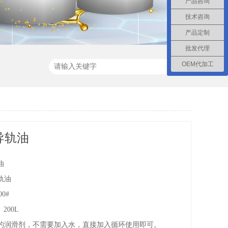
产品咨询
技术咨询
产品定制
批发代理
OEM代加工
#导轨油
油
轨油
0#
200L
的润滑剂，不需要加入水，直接加入循环使用即可。