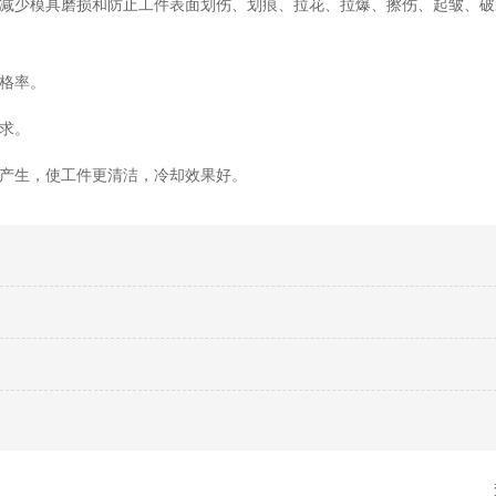
，减少模具磨损和防止工件表面划伤、划痕、拉花、拉爆、擦伤、起皱、
合格率。
要求。
的产生，使工件更清洁，冷却效果好。