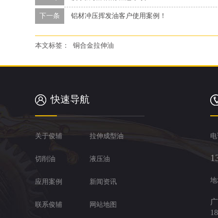
下一条
铝材冲压挥发油客户使用案例！
本文标签：
铜合金拉伸油
快速导航
关于俊辅
拉伸成型油
电
1
切削油
液压油
地
应用案例
新闻资讯
广
联系俊辅
网站地图
1