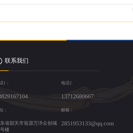
联系我们
话1：
电话2:
3829167104
13712680667
址：
邮箱：
2851953133@qq.com
东省韶关市翁源万洋众创城
8号楼