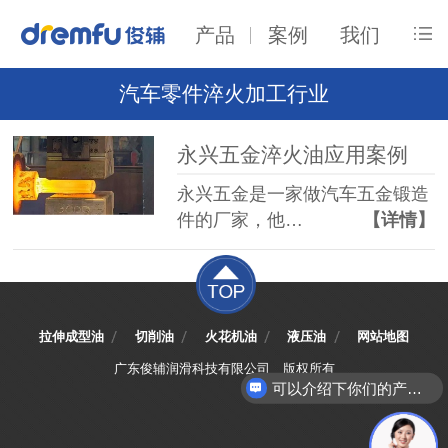
产品
案例
我们
汽车零件淬火加工行业
永兴五金淬火油应用案例
永兴五金是一家做汽车五金锻造
件的厂家，他…
【详情】
拉伸成型油
切削油
火花机油
液压油
网站地图
广东俊辅润滑科技有限公司
版权所有
可以介绍下你们的产品么