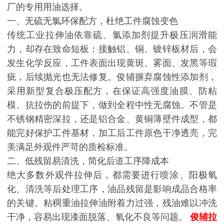
厂的专用用油选择。
一、无硫无氯环保配方，杜绝工件腐蚀变色
传统工业拉伸油依靠硫、氯添加剂提升极压润滑能
力，却存在致命短板：接触铝、铜、镀锌板材后，会
发生化学反应，工件表面出现黄斑、雾面、发黑等瑕
疵，后续抛光也无法修复。俊辅摒弃腐蚀性添加剂，
采用新型复合极压配方，在保证高强度油膜、防粘
模、抗拉伤的前提下，做到全程中性无腐蚀。不管是
不锈钢精密深拉，还是铝合金、黄铜薄壁件成型，都
能完好保护工件基材，加工后工件原色干净透亮，完
美满足外观件严苛的质检标准。
二、低残留易清洗，简化后道工序降成本
绝大多数外观件拉伸后，都需要进行喷涂、阳极氧
化、清洗等后处理工序，油品残留是影响成品合格率
的关键。粘稠重油拉伸油附着力过强，残油难以冲洗
干净，容易出现漆面脱落、氧化不良等问题。
俊辅拉