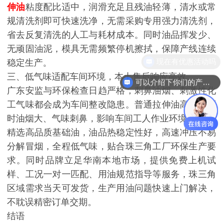
伸油
粘度配比适中，润滑充足且残油轻薄，清水或常
规清洗剂即可快速洗净，无需采购专用强力清洗剂，
省去反复清洗的人工与耗材成本。同时油品挥发少、
无顽固油泥，模具无需频繁停机擦拭，保障产线连续
现在有优惠活动吗
稳定生产。
三、低气味适配车间环境，本土售后响应高效
可以介绍下你们的产品么
广东安监与环保检查日趋严格，刺鼻油烟、刺激性化
工气味都会成为车间整改隐患。普通拉伸油高速冲压
时油烟大、气味刺鼻，影响车间工人作业环境。
俊辅
精选高品质基础油，油品热稳定性好，高速冲压不易
分解冒烟，全程低气味，贴合珠三角工厂环保生产要
求。同时品牌立足华南本地市场，提供免费上机试
样、工况一对一匹配、用油规范指导等服务，珠三角
区域需求当天可发货，生产用油问题快速上门解决，
不耽误精密订单交期。
结语